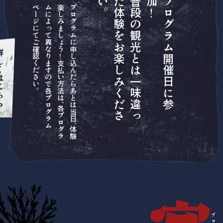
。
普
段
の
観
光
と
は
一
味
違
っ
た
体
験
を
お
楽
し
み
く
だ
さ
い
！
プ
ロ
グ
ラ
ム
開
催
日
に
参
加
。
プ
ロ
グ
ラ
ム
に
申
し
込
ん
だ
ら
あ
と
は
当
日
、
体
験
楽
し
み
ま
し
ょ
う
！
支
払
い
方
法
は
、
各
プ
ロ
グ
ラ
ム
に
よ
っ
て
異
な
り
ま
す
の
で
各
プ
ロ
グ
ラ
ム
ペ
ー
ジ
に
て
ご
確
認
く
だ
さ
い
はこちら