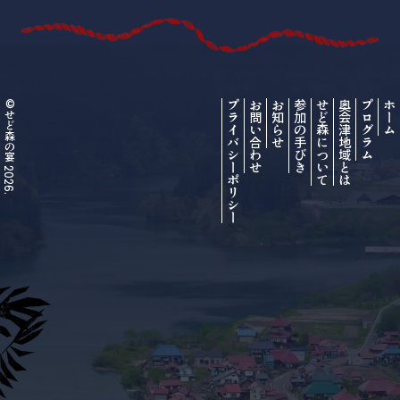
©せど森の宴 2026.
プライバシーポリシー
お問い合わせ
お知らせ
参加の手びき
せど森について
奥会津地域とは
プログラム
ホーム