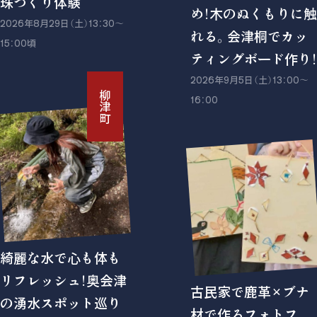
珠づくり体験
め！木のぬくもりに触
2026年8月29日（土）13：30〜
れる。会津桐でカッ
15：00頃
ティングボード作り！
2026年9月5日（土）13：00〜
柳津町
16：00
綺麗な水で心も体も
リフレッシュ！奥会津
古民家で鹿革×ブナ
の湧水スポット巡り
材で作るフォトフ