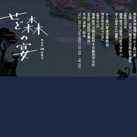
TEL 050-1724-0621〔10：00－18：00〕
担当：海野・鈴木
4488（昭和村営業所）
福島県大沼郡昭和村大字野尻字元町
〒968-0102
株式会社SATORU
せど森の宴運営事務局
字上居平933番地1
福島県大沼郡金山町大字中川
〒968-0006
主催 只見川電源流域振興協議会
奥会津体験博覧会 せど森の宴