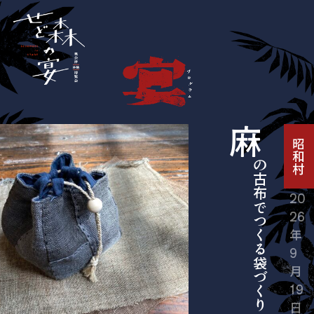
本文へ移動
せど森の宴
ホーム
プログラム
奥会津地域とは
麻
昭和村
せど森について
20
26
参加の手びき
年
9
お知らせ
月
19
日