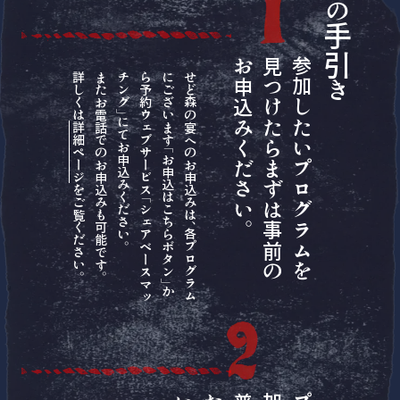
の
手引
。
参
加
し
た
い
プ
ロ
グ
ラ
ム
を
見
つ
け
た
ら
ま
ず
は
事
前
の
お
申
込
み
く
だ
さ
い
詳しくは
またお電話でのお申込みも可能です。
。
せ
ど
森
の
宴
へ
の
お
申
込
み
は
、
各
プ
ロ
グ
ラ
ム
に
ご
ざ
い
ま
す
「
お
申
込
は
こ
ち
ら
ボ
タ
ン
」
か
ら
予
約
ウ
ェ
ブ
サ
ー
ビ
ス
「
シ
ェ
ア
ベ
ー
ス
マ
ッ
チ
ン
グ
」
に
て
お
申
込
み
く
だ
さ
い
き
詳細ページ
をご覧ください。