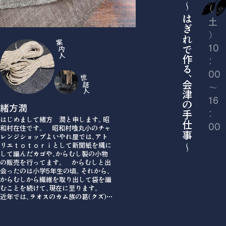
の古布でつくる袋づくり 〜 はぎれで作る、会津の手仕事 〜
お問い合わせ
（
土
）
案
10
内
人
：
00
世
話
〜
人
16
緒方潤
：
はじめまして緒方 潤と申します。昭
00
和村在住です。 昭和村喰丸小のチャ
レンジショップよいやれ屋では、アト
リエｔｏｔｏｒｉとして新聞紙を縄に
して編んだカゴや、からむし製の小物
の販売を行ってます。 からむしと出
会ったのは小学5年生の頃。それから、
からむしから繊維を取り出して袋を編
むことを続けて、現在に至ります。
近年では、ラオスのカム族の葛(クズ)繊
維を使った伝統的な編み技法を取り入
れることに力を入れ、素材をからむし
に応用したショルダーバックの製作も