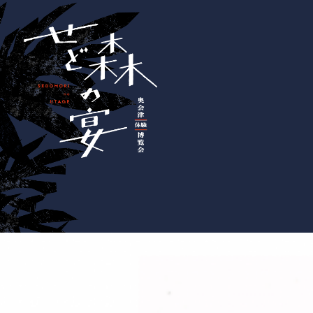
本文へ移動
せど森の宴