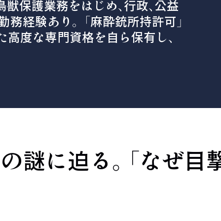
鳥獣保護業務をはじめ、行政、公益
勤務経験あり。 「麻酔銃所持許可」
った高度な専門資格を自ら保有し、
の謎に迫る。「なぜ目