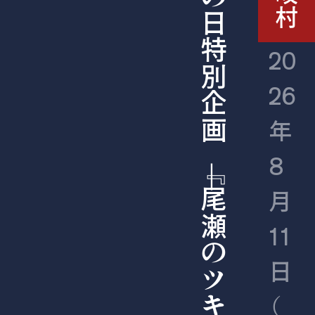
ついて
20
26
びき
年
8
月
11
わせ
日
（