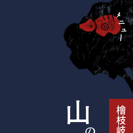
メ
ニ
ュ
ー
ム
域とは
山
檜枝岐村