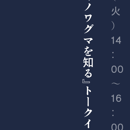
の日特別企画｜『尾瀬のツキノワグマを知る』トークイベント
火
）
14
：
00
〜
16
：
00